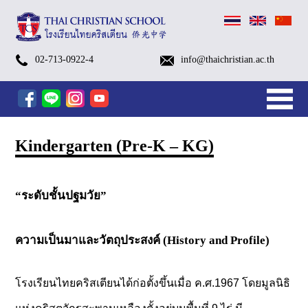
ค่าย
G.1-
Kindergarten
Open
Open
TCS
TCS
TCS
อบรม
School
ชำระ
ตัวอย่าง
Payment
Kindergarten
Primary
Secondary
After
Kindergarten
After
Edutainment
Small
TCS
TCS
School
Swimming
Library
School
Brochures
Admissions
Visa
Alumni
TCS
ฝ่าย
Contact
ประวัติ
อัต
โครงสร้าง
TCSS
Sapan
เตรียม
G.6
Summer
House
House
Open
October
October
เชิง
Calendar
ค่า
ชุด
Methods
(Pre-
Level
Level
School
After
School
Program
Groups
FOOTBALL
SWIMMING
Bus
Classes
Nurse
Process
for
EP1-
Talk
ส่ง
Information
ลักษณ์
บริหาร
(Thai
Luang
More…
More…
02-713-0922-4
info@thaichristian.ac.th
ความ
Summer
Camp
ระดับ
ปฐมวัย
House
Camp
Camp
ปฏิบัติ
Academic
เทอม
นักเรียน
K
(G.1
(G.7
Programs
School
Programs
[1/2026]
(Eng.
[1/2026]
[1/2026]
Service
Foreign
EP18
เสริม
และ
งาน
Christian
Church
Home
News
Parents
English
After
Services
Admissions
About
พร้อม
Camp
2026
ประถม
รอบ
2025
2025(Grade
2025
การ
Year
ผ่าน
–
–
–
FORM
[1/2026]
[1/2026]
&
Students
จริยธรรม
วิสัย
Sapanluang
(Prep
2026
ศึกษา
พิเศษ
–
1
(Pre-
AI
2026
Mobile
KG)
G.6)
G.12)
[1/2026]
Chi.)
คริสเตียน
ทัศน์
School)
Program
School,
&
&
Camp)
ครั้ง
–
K
Tools
Banking
[1/2026]
Camps
Facilities
Contact
ที่
6)
–
สำหรับ
2
K.3)
ครู
&
Kindergarten (Pre-K – KG)
ยุค
Teams
ใหม่
“ระดับชั้นปฐมวัย”
ความเป็นมาและวัตถุประสงค์ (History and Profile)
โรงเรียนไทยคริสเตียนได้ก่อตั้งขึ้นเมื่อ ค.ศ.1967 โดยมูลนิธิ