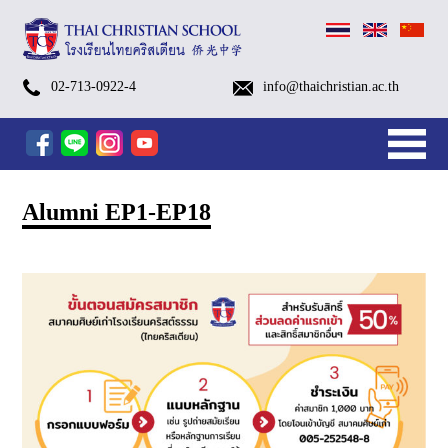
ค่าย
G.1-
Kindergarten
Open
Open
TCS
TCS
TCS
อบรม
School
ชำระ
ตัวอย่าง
Payment
Kindergarten
Primary
Secondary
After
Kindergarten
After
Edutainment
Small
TCS
TCS
School
Swimming
Library
School
Brochures
Admissions
Visa
Alumni
TCS
ฝ่าย
Contact
ประวัติ
อัต
โครงสร้าง
TCSS
Sapan
เตรียม
G.6
Summer
House
House
Open
October
October
เชิง
Calendar
ค่า
ชุด
Methods
(Pre-
Level
Level
School
After
School
Program
Groups
FOOTBALL
SWIMMING
Bus
Classes
Nurse
Process
for
EP1-
Talk
ส่ง
Information
ลักษณ์
บริหาร
(Thai
Luang
More…
More…
02-713-0922-4
info@thaichristian.ac.th
ความ
Summer
Camp
ระดับ
ปฐมวัย
House
Camp
Camp
ปฏิบัติ
Academic
เทอม
นักเรียน
K
(G.1
(G.7
Programs
School
Programs
[1/2026]
(Eng.
[1/2026]
[1/2026]
Service
Foreign
EP18
เสริม
และ
งาน
Christian
Church
Home
News
Parents
English
After
Services
Admissions
About
พร้อม
Camp
2026
ประถม
รอบ
2025
2025(Grade
2025
การ
Year
ผ่าน
–
–
–
FORM
[1/2026]
[1/2026]
&
Students
จริยธรรม
วิสัย
Sapanluang
(Prep
2026
ศึกษา
พิเศษ
–
1
(Pre-
AI
2026
Mobile
KG)
G.6)
G.12)
[1/2026]
Chi.)
คริสเตียน
ทัศน์
School)
Program
School,
&
&
Camp)
ครั้ง
–
K
Tools
Banking
[1/2026]
Camps
Facilities
Contact
ที่
6)
–
สำหรับ
2
K.3)
ครู
&
Alumni EP1-EP18
ยุค
Teams
ใหม่