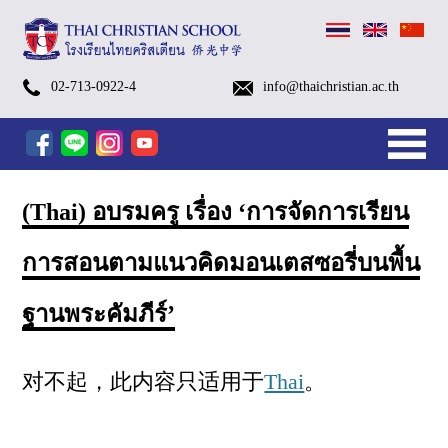
(Thai)
(Thai)
(Thai)
(Thai)
(Thai)
(Thai)
(Thai)
(Thai)
(Thai)
School
Pay
(Thai)
Payment
Kindergarten
Primary
Secondary
After
Kindergarten
After
Edutainment
Small
TCS
TCS
School
Swimming
Library
School
Brochures
Admissions
Visa
Alumni
TCS
BB
Contact
History
Identity
Organization
TCSS
Sapan
ค่าย
G.1-
Kindergarten
Open
Open
TCS
TCS
TCS
อบรม
More…
Calendar
the
ตัวอย่าง
Methods
More…
(Pre-
Level
Level
School
After
School
Programs
Groups
FOOTBALL
SWIMMING
Bus
Classes
Nurse
Process
for
EP1-
Talk
and
Information
&
Chart
(Thai
Luang
02-713-0922-4
info@thaichristian.ac.th
เตรียม
G.6
Summer
House
House
Open
October
October
เชิง
Academic
tuition
ชุด
K
(G.1
(G.7
Programs
School
Programs
[1/2026]
(Eng.
[1/2026]
[1/2026]
Service
Foreign
EP17
GB
Vision
Christian
Church
家
新
父
英
放
服
入
关
ความ
Summer
Camp
ระดับ
ปฐมวัย
House
Camp
Camp
ปฏิบัติ
Year
fee
นักเรียน
–
–
–
FORM
[1/2026]
[1/2026]
&
Students
(Chaplain
Sapanluang
พร้อม
Camp
2026
ประถม
รอบ
2025
2025(Grade
2025
การ
2025
via
KG)
G.6)
G.12)
[1/2026]
Chi.)
Dept.)
School)
闻
母
语
学
务
学
于
(Prep
2026
ศึกษา
พิเศษ
–
1
(Pre-
AI
mobile
[1/2026]
课
后，
与
与
Camp)
ครั้ง
–
K
Tools
banking
ที่
6)
–
สำหรับ
程
营
设
联
(Thai) อบรมครู เรื่อง ‘การจัดการเรียน
2
K.3)
ครู
地
施
系
ยุค
ใหม่
和
การสอนตามแนวคิดมอนเตสซอรี่บนพื้น
团
ฐานพระคัมภีร์’
队
对不起，此内容只适用于
Thai
。