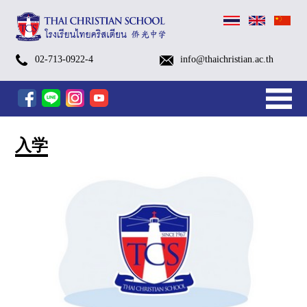
(Thai)
(Thai)
(Thai)
(Thai)
(Thai)
(Thai)
(Thai)
(Thai)
(Thai)
School
Pay
(Thai)
Payment
Kindergarten
Primary
Secondary
After
Kindergarten
After
Edutainment
Small
TCS
TCS
School
Swimming
Library
School
Brochures
Admissions
Visa
Alumni
TCS
BB
Contact
History
Identity
Organization
TCSS
Sapan
ค่าย
G.1-
Kindergarten
Open
Open
TCS
TCS
TCS
อบรม
More…
Calendar
the
ตัวอย่าง
Methods
More…
(Pre-
Level
Level
School
After
School
Programs
Groups
FOOTBALL
SWIMMING
Bus
Classes
Nurse
Process
for
EP1-
Talk
and
Information
&
Chart
(Thai
Luang
02-713-0922-4
info@thaichristian.ac.th
เตรียม
G.6
Summer
House
House
Open
October
October
เชิง
Academic
tuition
ชุด
K
(G.1
(G.7
Programs
School
Programs
[1/2026]
(Eng.
[1/2026]
[1/2026]
Service
Foreign
EP17
GB
Vision
Christian
Church
家
新
父
英
放
服
入
关
ความ
Summer
Camp
ระดับ
ปฐมวัย
House
Camp
Camp
ปฏิบัติ
Year
fee
นักเรียน
–
–
–
FORM
[1/2026]
[1/2026]
&
Students
(Chaplain
Sapanluang
พร้อม
Camp
2026
ประถม
รอบ
2025
2025(Grade
2025
การ
2025
via
KG)
G.6)
G.12)
[1/2026]
Chi.)
Dept.)
School)
闻
母
语
学
务
学
于
(Prep
2026
ศึกษา
พิเศษ
–
1
(Pre-
AI
mobile
[1/2026]
课
后，
与
与
Camp)
ครั้ง
–
K
Tools
banking
ที่
6)
–
สำหรับ
程
营
设
联
入学
2
K.3)
ครู
地
施
系
ยุค
ใหม่
和
团
队