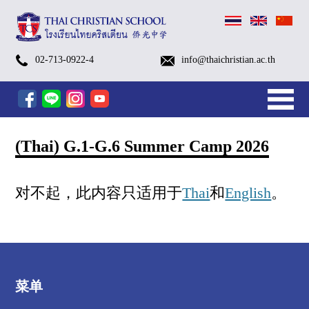
(Thai)
(Thai)
(Thai)
(Thai)
(Thai)
(Thai)
(Thai)
(Thai)
(Thai)
School
Pay
(Thai)
Payment
Kindergarten
Primary
Secondary
After
Kindergarten
After
Edutainment
Small
TCS
TCS
School
Swimming
Library
School
Brochures
Admissions
Visa
Alumni
TCS
BB
Contact
History
Identity
Organization
TCSS
Sapan
ค่าย
G.1-
Kindergarten
Open
Open
TCS
TCS
TCS
อบรม
More…
Calendar
the
ตัวอย่าง
Methods
More…
(Pre-
Level
Level
School
After
School
Programs
Groups
FOOTBALL
SWIMMING
Bus
Classes
Nurse
Process
for
EP1-
Talk
and
Information
&
Chart
(Thai
Luang
02-713-0922-4
info@thaichristian.ac.th
เตรียม
G.6
Summer
House
House
Open
October
October
เชิง
Academic
tuition
ชุด
K
(G.1
(G.7
Programs
School
Programs
[1/2026]
(Eng.
[1/2026]
[1/2026]
Service
Foreign
EP17
GB
Vision
Christian
Church
家
新
父
英
放
服
入
关
ความ
Summer
Camp
ระดับ
ปฐมวัย
House
Camp
Camp
ปฏิบัติ
Year
fee
นักเรียน
–
–
–
FORM
[1/2026]
[1/2026]
&
Students
(Chaplain
Sapanluang
พร้อม
Camp
2026
ประถม
รอบ
2025
2025(Grade
2025
การ
2025
via
KG)
G.6)
G.12)
[1/2026]
Chi.)
Dept.)
School)
闻
母
语
学
务
学
于
(Prep
2026
ศึกษา
พิเศษ
–
1
(Pre-
AI
mobile
[1/2026]
课
后，
与
与
Camp)
ครั้ง
–
K
Tools
banking
ที่
6)
–
สำหรับ
程
营
设
联
(Thai) G.1-G.6 Summer Camp 2026
2
K.3)
ครู
地
施
系
ยุค
ใหม่
和
对不起，此内容只适用于
Thai
和
English
。
团
队
菜单