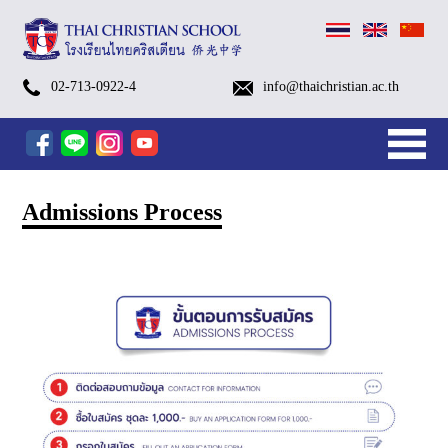
(Thai)
(Thai)
(Thai)
(Thai)
(Thai)
(Thai)
(Thai)
(Thai)
(Thai)
School
Pay
(Thai)
Payment
Kindergarten
Primary
Secondary
After
Kindergarten
After
Edutainment
Small
TCS
TCS
School
Swimming
Library
School
Brochures
Admissions
Visa
Alumni
TCS
BB
Contact
History
Identity
Organization
TCSS
Sapan
ค่าย
G.1-
Kindergarten
Open
Open
TCS
TCS
TCS
อบรม
More…
Calendar
the
ตัวอย่าง
Methods
More…
(Pre-
Level
Level
School
After
School
Programs
Groups
FOOTBALL
SWIMMING
Bus
Classes
Nurse
Process
for
EP1-
Talk
and
Information
&
Chart
(Thai
Luang
02-713-0922-4
info@thaichristian.ac.th
เตรียม
G.6
Summer
House
House
Open
October
October
เชิง
Academic
tuition
ชุด
K
(G.1
(G.7
Programs
School
Programs
[1/2026]
(Eng.
[1/2026]
[1/2026]
Service
Foreign
EP17
GB
Vision
Christian
Church
家
新
父
英
放
服
入
关
ความ
Summer
Camp
ระดับ
ปฐมวัย
House
Camp
Camp
ปฏิบัติ
Year
fee
นักเรียน
–
–
–
FORM
[1/2026]
[1/2026]
&
Students
(Chaplain
Sapanluang
พร้อม
Camp
2026
ประถม
รอบ
2025
2025(Grade
2025
การ
2025
via
KG)
G.6)
G.12)
[1/2026]
Chi.)
Dept.)
School)
闻
母
语
学
务
学
于
(Prep
2026
ศึกษา
พิเศษ
–
1
(Pre-
AI
mobile
[1/2026]
课
后，
与
与
Camp)
ครั้ง
–
K
Tools
banking
ที่
6)
–
สำหรับ
程
营
设
联
Admissions Process
2
K.3)
ครู
地
施
系
ยุค
ใหม่
和
团
队