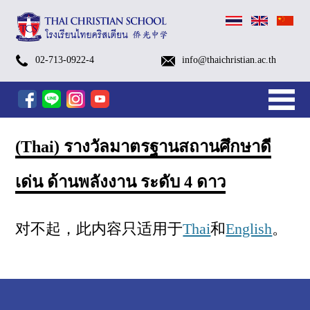
(Thai)
(Thai)
(Thai)
(Thai)
(Thai)
(Thai)
(Thai)
(Thai)
(Thai)
School
Pay
(Thai)
Payment
Kindergarten
Primary
Secondary
After
Kindergarten
After
Edutainment
Small
TCS
TCS
School
Swimming
Library
School
Brochures
Admissions
Visa
Alumni
TCS
BB
Contact
History
Identity
Organization
TCSS
Sapan
ค่าย
G.1-
Kindergarten
Open
Open
TCS
TCS
TCS
อบรม
More…
Calendar
the
ตัวอย่าง
Methods
More…
(Pre-
Level
Level
School
After
School
Programs
Groups
FOOTBALL
SWIMMING
Bus
Classes
Nurse
Process
for
EP1-
Talk
and
Information
&
Chart
(Thai
Luang
02-713-0922-4
info@thaichristian.ac.th
เตรียม
G.6
Summer
House
House
Open
October
October
เชิง
Academic
tuition
ชุด
K
(G.1
(G.7
Programs
School
Programs
[1/2026]
(Eng.
[1/2026]
[1/2026]
Service
Foreign
EP17
GB
Vision
Christian
Church
家
新
父
英
放
服
入
关
ความ
Summer
Camp
ระดับ
ปฐมวัย
House
Camp
Camp
ปฏิบัติ
Year
fee
นักเรียน
–
–
–
FORM
[1/2026]
[1/2026]
&
Students
(Chaplain
Sapanluang
พร้อม
Camp
2026
ประถม
รอบ
2025
2025(Grade
2025
การ
2025
via
KG)
G.6)
G.12)
[1/2026]
Chi.)
Dept.)
School)
闻
母
语
学
务
学
于
(Prep
2026
ศึกษา
พิเศษ
–
1
(Pre-
AI
mobile
[1/2026]
课
后，
与
与
Camp)
ครั้ง
–
K
Tools
banking
ที่
6)
–
สำหรับ
程
营
设
联
(Thai) รางวัลมาตรฐานสถานศึกษาดี
2
K.3)
ครู
地
施
系
ยุค
ใหม่
和
เด่น ด้านพลังงาน ระดับ 4 ดาว
团
队
对不起，此内容只适用于
Thai
和
English
。