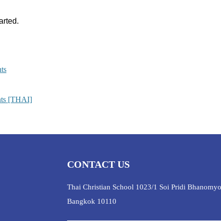
arted.
ts
nts [THAI]
CONTACT US
Thai Christian School 1023/1 Soi Pridi Bhanomyo
Bangkok 10110