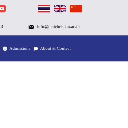
-4
info@thaichristian.ac.th
Admissions
About & Contact